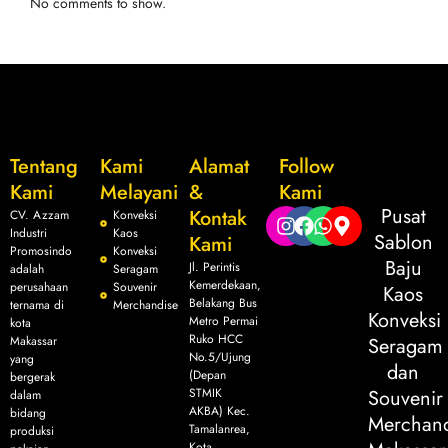
No comments to show.
Tentang
Kami
Alamat
Follow
Kami
Melayani
&
Kami
Pusat
Kontak
CV. Azzam
Konveksi
Industri
Kaos
Sablon
Kami
Promosindo
Konveksi
Baju
Jl. Perintis
adalah
Seragam
Kemerdekaan,
perusahaan
Souvenir
Kaos
Belakang Bus
ternama di
Merchandise
Konveksi
Metro Permai
kota
Ruko HCC
Makassar
Seragam
No.5/Ujung
yang
dan
(Depan
bergerak
STMIK
Souvenir
dalam
AKBA) Kec.
bidang
Merchand
Tamalanrea,
produksi
Kota