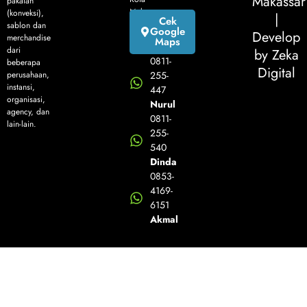
Makassar
pakaian
Makassar
(konveksi),
|
Cek
sablon dan
Google
Develop
merchandise
Maps
dari
by Zeka
0811-
beberapa
Digital
perusahaan,
255-
instansi,
447
organisasi,
Nurul
agency, dan
0811-
lain-lain.
255-
540
Dinda
0853-
4169-
6151
Akmal