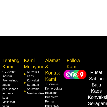
Tentang
Kami
Alamat
Follow
Kami
Melayani
&
Kami
Pusat
CV. Azzam
Konveksi
Kontak
Industri
Kaos
Sablon
Kami
Promosindo
Konveksi
Baju
Jl. Perintis
adalah
Seragam
Kemerdekaan,
perusahaan
Souvenir
Kaos
Belakang
ternama di
Merchandise
Konveks
Bus Metro
kota
Permai
Makassar
Seraga
Ruko HCC
yang