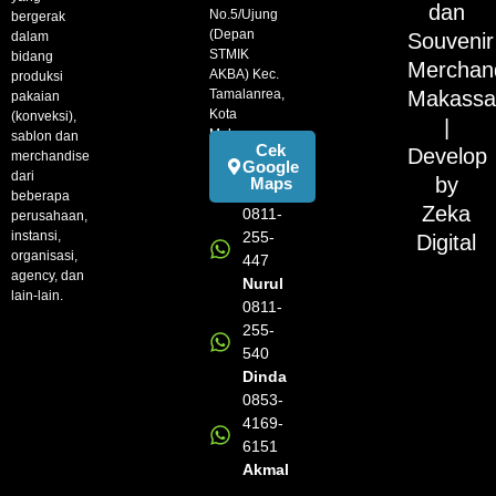
dan
No.5/Ujung
bergerak
(Depan
dalam
Souvenir
STMIK
bidang
Merchan
AKBA) Kec.
produksi
Tamalanrea,
Makassa
pakaian
Kota
(konveksi),
|
Makassar
sablon dan
Cek
Develop
merchandise
Google
dari
by
Maps
beberapa
Zeka
0811-
perusahaan,
instansi,
255-
Digital
organisasi,
447
agency, dan
Nurul
lain-lain.
0811-
255-
540
Dinda
0853-
4169-
6151
Akmal