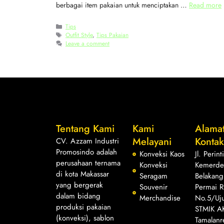
berbagai item pakaian untuk menciptakan …
Read more
Tips
Outfit Style
,
Tips Pakaian
Leave a comment
Tentang Kami
Kami
Alama
Melayani
Konta
CV. Azzam Industri
Promosindo adalah
Konveksi Kaos
Jl. Perint
perusahaan ternama
Konveksi
Kemerde
di kota Makassar
Seragam
Belakang
yang bergerak
Souvenir
Permai 
dalam bidang
Merchandise
No.5/Uj
produksi pakaian
STMIK A
(konveksi), sablon
Tamalanr