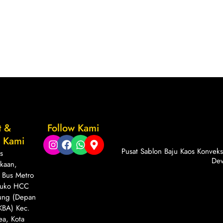
t &
Follow Kami
k Kami
Pusat Sablon Baju Kaos Konvek
is
Dev
kaan,
 Bus Metro
Ruko HCC
ung (Depan
KBA) Kec.
ea, Kota