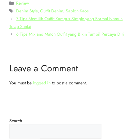
Review
Denim Style
,
Outfit Denim
,
Sablon Kaos
7 Tips Memilih Outfit Kampus Simple yang Formal Namun
Tetap Santai
6 Tips Mix and Match Outfit yang Bikin Tampil Percaya Diri
Leave a Comment
You must be
logged in
to post a comment.
Search