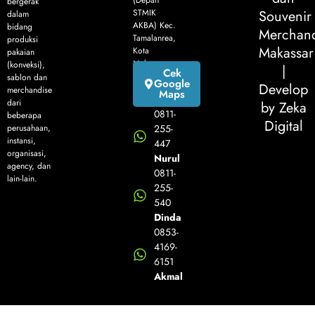
(Depan
bergerak
STMIK
Souvenir
dalam
AKBA) Kec.
bidang
Merchand
Tamalanrea,
produksi
Makassar
Kota
pakaian
Makassar
(konveksi),
|
Cek
sablon dan
Google
Develop
merchandise
Maps
dari
by Zeka
0811-
beberapa
Digital
perusahaan,
255-
instansi,
447
organisasi,
Nurul
agency, dan
0811-
lain-lain.
255-
540
Dinda
0853-
4169-
6151
Akmal