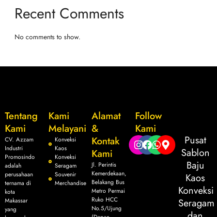
Recent Comments
No comments to show.
Tentang
Kami
Alamat
Follow
Kami
Melayani
&
Kami
Pusat
Kontak
CV. Azzam
Konveksi
Industri
Kaos
Sablon
Kami
Promosindo
Konveksi
Baju
Jl. Perintis
adalah
Seragam
Kemerdekaan,
perusahaan
Souvenir
Kaos
Belakang Bus
ternama di
Merchandise
Konveksi
Metro Permai
kota
Ruko HCC
Makassar
Seragam
No.5/Ujung
yang
dan