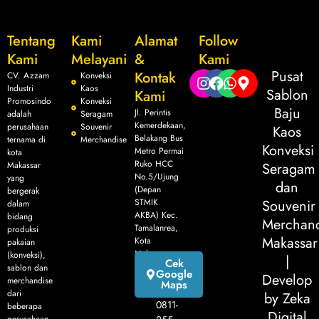
Tentang
Kami
Alamat
Follow
Kami
Melayani
&
Kami
Pusat
Kontak
CV. Azzam
Konveksi
Industri
Kaos
Sablon
Kami
Promosindo
Konveksi
Baju
Jl. Perintis
adalah
Seragam
Kemerdekaan,
perusahaan
Souvenir
Kaos
Belakang Bus
ternama di
Merchandise
Konveksi
Metro Permai
kota
Ruko HCC
Makassar
Seragam
No.5/Ujung
yang
dan
(Depan
bergerak
STMIK
Souvenir
dalam
AKBA) Kec.
bidang
Merchand
Tamalanrea,
produksi
Makassar
Kota
pakaian
Makassar
(konveksi),
|
Cek
sablon dan
Google
Develop
merchandise
Maps
dari
by Zeka
0811-
beberapa
Digital