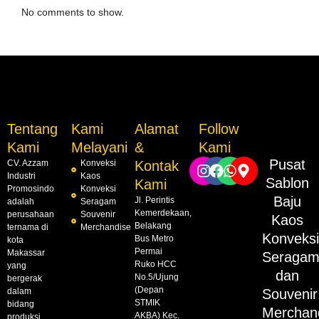
No comments to show.
Tentang
Kami
Alamat
Follow
Kami
Melayani
&
Kami
Pusat
CV. Azzam
Konveksi
Kontak
Industri
Kaos
Sablon
Kami
Promosindo
Konveksi
Baju
Jl. Perintis
adalah
Seragam
Kemerdekaan,
perusahaan
Souvenir
Kaos
Belakang
ternama di
Merchandise
Konveks
Bus Metro
kota
Permai
Makassar
Seraga
Ruko HCC
yang
dan
No.5/Ujung
bergerak
(Depan
dalam
Souvenir
STMIK
bidang
Merchan
AKBA) Kec.
produksi